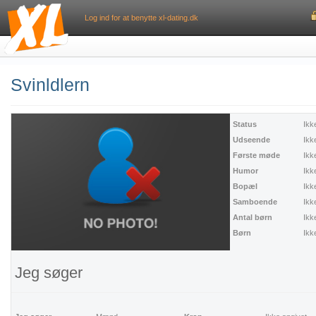
Log ind for at benytte xl-dating.dk
Svinldlern
Status
Ikk
Udseende
Ikk
Første møde
Ikk
Humor
Ikk
Bopæl
Ikk
Samboende
Ikk
Antal børn
Ikk
Børn
Ikk
Jeg søger