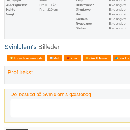
Jeg søger
Mænd
Krop
Ikke angivet
Aldersgrænse
Fra 0 - 0 År
Drikkevaner
Ikke angivet
Højde
Fra - 229 cm
Øjenfarve
Ikke angivet
Vægt
Hår
Ikke angivet
Karriere
Ikke angivet
Rygevaner
Ikke angivet
Status
Ikke angivet
Svinldlern's
Billeder
Anmod om venskab
Mail
Knus
Gør til favorit
Start pr
Profiltekst
Del besked på Svinldlern's gæstebog