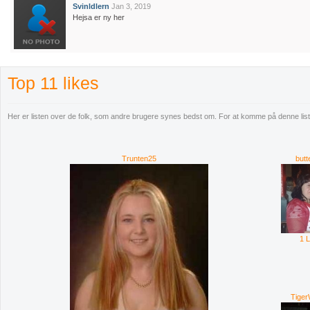
Svinldlern
Jan 3, 2019
Hejsa er ny her
Top 11 likes
Her er listen over de folk, som andre brugere synes bedst om. For at komme på denne liste 
Trunten25
butt
1 
Tige