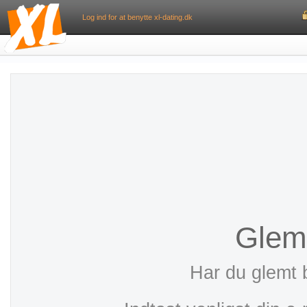
Log ind for at benytte xl-dating.dk
Glem
Har du glemt 