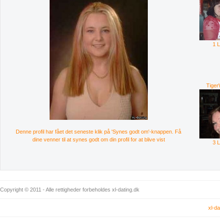
1 
Tige
Denne profil har fået det seneste klik på 'Synes godt om'-knappen. Få
dine venner til at synes godt om din profil for at blive vist
3 
Copyright © 2011 - Alle rettigheder forbeholdes xl-dating.dk
xl-da