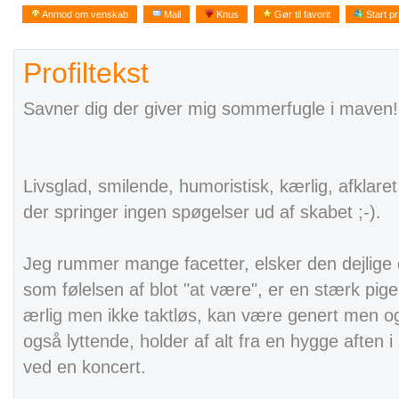
Anmod om venskab
Mail
Knus
Gør til favorit
Start pr
Profiltekst
Savner dig der giver mig sommerfugle i maven!
Livsglad, smilende, humoristisk, kærlig, afklare
der springer ingen spøgelser ud af skabet ;-).
Jeg rummer mange facetter, elsker den dejlige 
som følelsen af blot "at være", er en stærk pig
ærlig men ikke taktløs, kan være genert men o
også lyttende, holder af alt fra en hygge aften i 
ved en koncert.