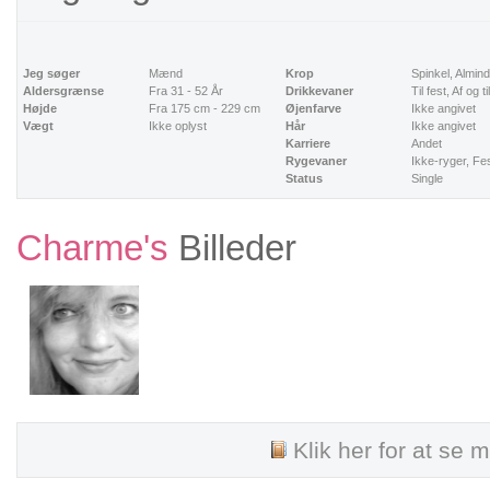
Jeg søger
Mænd
Krop
Spinkel, Almind
Aldersgrænse
Fra 31 - 52 År
Drikkevaner
Til fest, Af og til
Højde
Fra 175 cm - 229 cm
Øjenfarve
Ikke angivet
Vægt
Ikke oplyst
Hår
Ikke angivet
Karriere
Andet
Rygevaner
Ikke-ryger, Fe
Status
Single
Charme's
Billeder
Klik her for at se mi