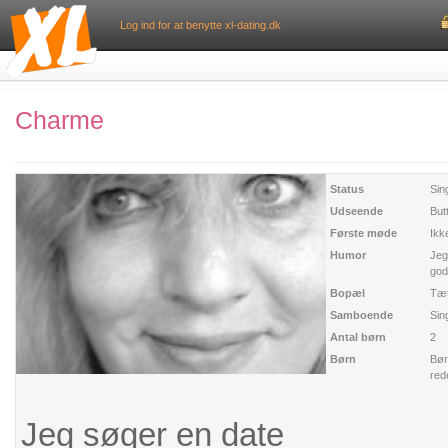
Log ind for at benytte xl-dating.dk
Charme
Status
Sin
Udseende
But
Første møde
Ikk
Humor
Jeg
god
Bopæl
Tæt
Samboende
Sin
Antal børn
2
Børn
Bør
red
Jeg søger en date