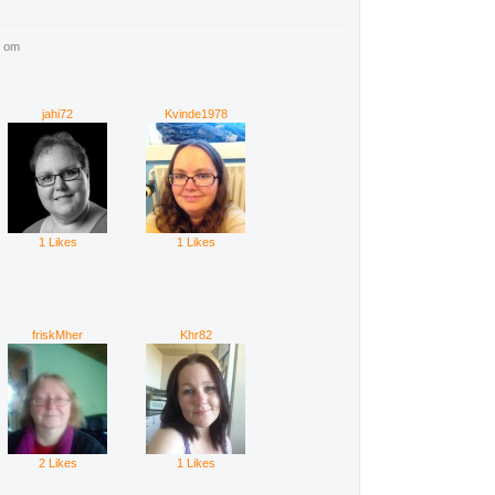
t om
jahi72
Kvinde1978
1 Likes
1 Likes
friskMher
Khr82
2 Likes
1 Likes