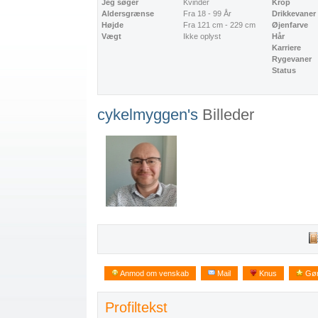
Jeg søger
Kvinder
Krop
Aldersgrænse
Fra 18 - 99 År
Drikkevaner
Højde
Fra 121 cm - 229 cm
Øjenfarve
Vægt
Ikke oplyst
Hår
Karriere
Rygevaner
Status
cykelmyggen's
Billeder
Anmod om venskab
Mail
Knus
Gør 
Profiltekst