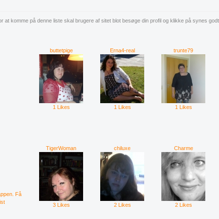
r at komme på denne liste skal brugere af sitet blot besøge din profil og klikke på synes god
buttetpige
Erna4-real
trunte79
1 Likes
1 Likes
1 Likes
TigerWoman
chiluxe
Charme
appen. Få
ist
3 Likes
2 Likes
2 Likes