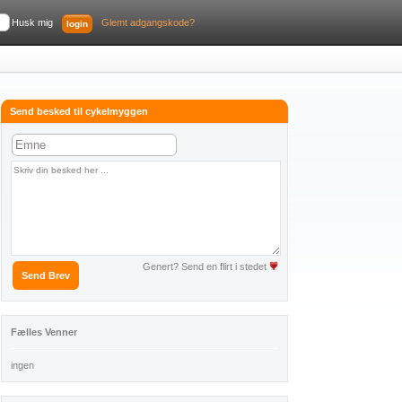
Husk mig
Glemt adgangskode?
Send besked til cykelmyggen
Genert? Send en flirt i stedet
Fælles Venner
ingen