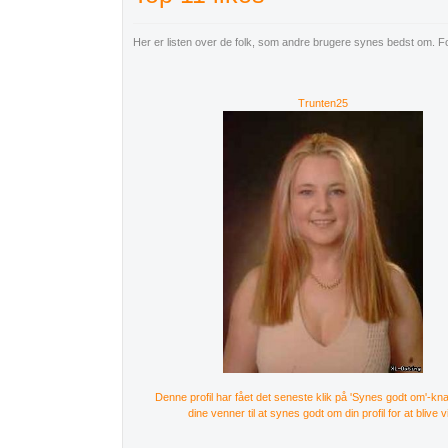
Her er listen over de folk, som andre brugere synes bedst om. Fo
Trunten25
Denne profil har fået det seneste klik på 'Synes godt om'-kn
dine venner til at synes godt om din profil for at blive v