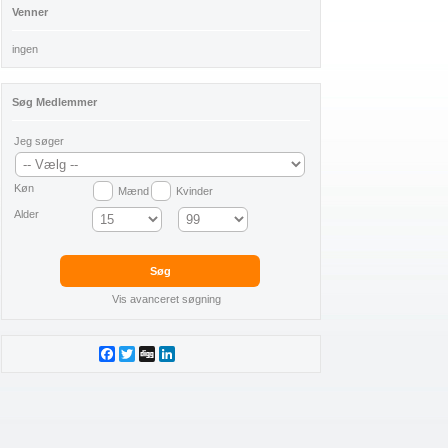
Venner
ingen
Søg Medlemmer
Jeg søger
Køn
Mænd
Kvinder
Alder
Vis avanceret søgning
Facebook
Twitter
Digg
LinkedIn