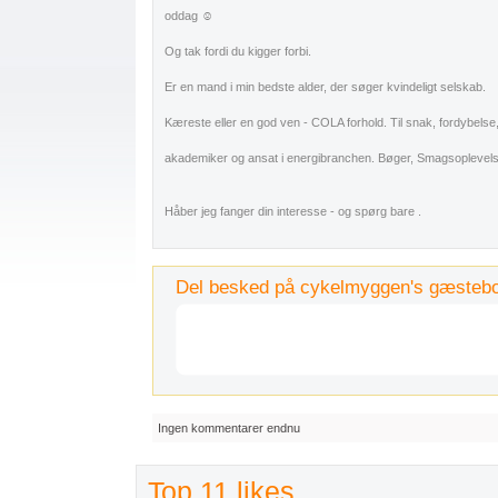
oddag ☺️
Og tak fordi du kigger forbi.
Er en mand i min bedste alder, der søger kvindeligt selskab.
Kæreste eller en god ven - COLA forhold. Til snak, fordybelse,
akademiker og ansat i energibranchen. Bøger, Smagsoplevelser
Håber jeg fanger din interesse - og spørg bare .
Del besked på cykelmyggen's gæsteb
Ingen kommentarer endnu
Top 11 likes