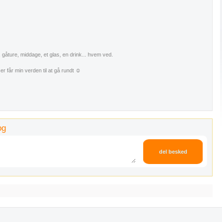
 gåture, middage, et glas, en drink... hvem ved.
 får min verden til at gå rundt ☺️
og