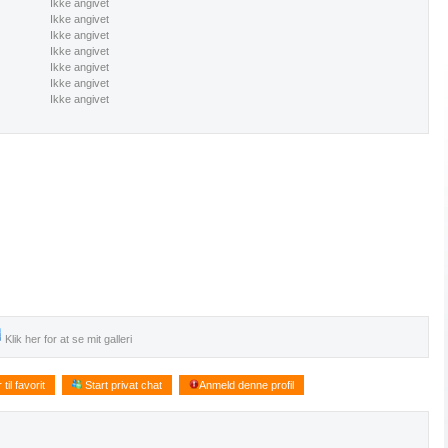
Ikke angivet
Ikke angivet
Ikke angivet
Ikke angivet
Ikke angivet
Ikke angivet
Ikke angivet
Klik her for at se mit galleri
til favorit
Start privat chat
Anmeld denne profil