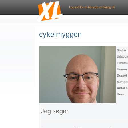
Log ind for at benytte xl-dating.dk
cykelmyggen
Status
Udsee
Første
Humor
Bopæl
Sambo
Antal 
Børn
Jeg søger