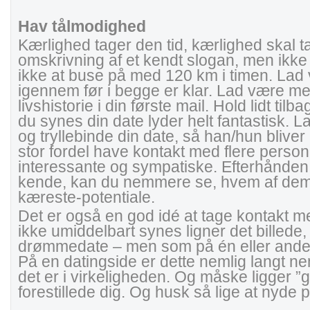
Hav tålmodighed
Kærlighed tager den tid, kærlighed skal tag
omskrivning af et kendt slogan, men ikke 
ikke at buse på med 120 km i timen. Lad
igennem før i begge er klar. Lad være med
livshistorie i din første mail. Hold lidt ti
du synes din date lyder helt fantastisk. 
og tryllebinde din date, så han/hun blive
stor fordel have kontakt med flere perso
interessante og sympatiske. Efterhånde
kende, kan du nemmere se, hvem af dem,
kæreste-potentiale.
Det er også en god idé at tage kontakt
ikke umiddelbart synes ligner det billede,
drømmedate – men som på én eller anden 
På en datingside er dette nemlig langt n
det er i virkeligheden. Og måske ligger ”g
forestillede dig. Og husk så lige at nyde