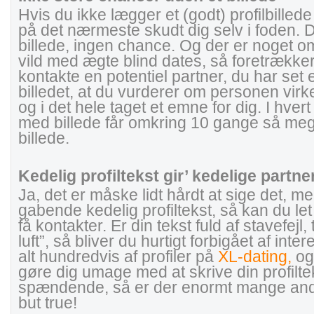
Hvis du ikke lægger et (godt) profilbillede
på det nærmeste skudt dig selv i foden. D
billede, ingen chance. Og der er noget 
vild med ægte blind dates, så foretrækker
kontakte en potentiel partner, du har set et
billedet, at du vurderer om personen virk
og i det hele taget et emne for dig. I hvert 
med billede får omkring 10 gange så m
billede.
Kedelig profiltekst gir’ kedelige partne
Ja, det er måske lidt hårdt at sige det, m
gabende kedelig profiltekst, så kan du le
få kontakter. Er din tekst fuld af stavefej
luft”, så bliver du hurtigt forbigået af int
alt hundredvis af profiler på
XL-dating,
og 
gøre dig umage med at skrive din profiltek
spændende, så er der enormt mange andre
but true!